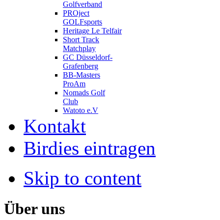
Golfverband
PROject
GOLFsports
Heritage Le Telfair
Short Track
Matchplay
GC Düsseldorf-
Grafenberg
BB-Masters
ProAm
Nomads Golf
Club
Watoto e.V
Kontakt
Birdies eintragen
Skip to content
Über uns