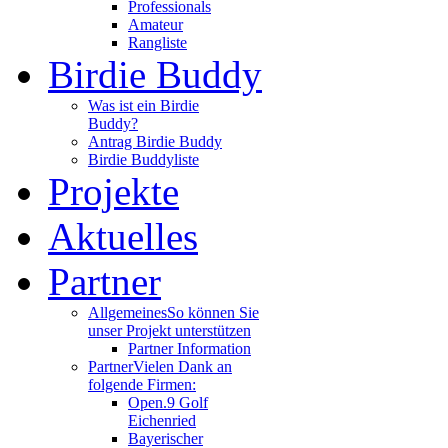
Professionals
Amateur
Rangliste
Birdie Buddy
Was ist ein Birdie
Buddy?
Antrag Birdie Buddy
Birdie Buddyliste
Projekte
Aktuelles
Partner
Allgemeines
So können Sie
unser Projekt unterstützen
Partner Information
Partner
Vielen Dank an
folgende Firmen:
Open.9 Golf
Eichenried
Bayerischer