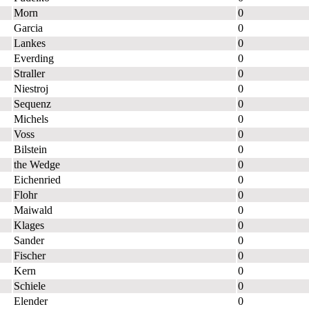
Morn
0
Garcia
0
Lankes
0
Everding
0
Straller
0
Niestroj
0
Sequenz
0
Michels
0
Voss
0
Bilstein
0
the Wedge
0
Eichenried
0
Flohr
0
Maiwald
0
Klages
0
Sander
0
Fischer
0
Kern
0
Schiele
0
Elender
0