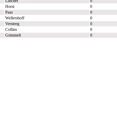
Laschet
0
Horst
0
Paas
0
Wellershoff
0
Versteeg
0
Collins
0
Grimmelt
0