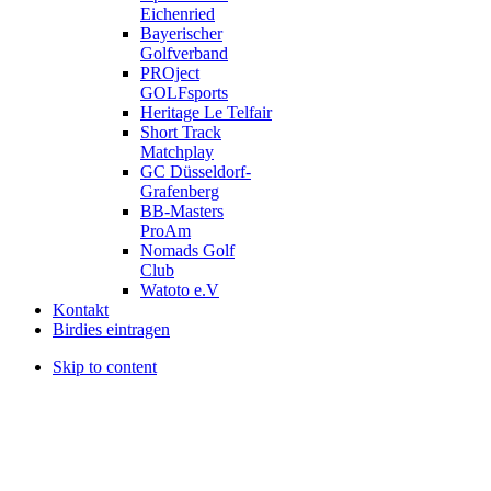
Eichenried
Bayerischer
Golfverband
PROject
GOLFsports
Heritage Le Telfair
Short Track
Matchplay
GC Düsseldorf-
Grafenberg
BB-Masters
ProAm
Nomads Golf
Club
Watoto e.V
Kontakt
Birdies eintragen
Skip to content