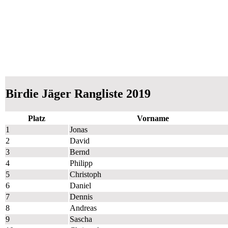
Birdie Jäger Rangliste 2019
Platz
Vorname
1
Jonas
2
David
3
Bernd
4
Philipp
5
Christoph
6
Daniel
7
Dennis
8
Andreas
9
Sascha