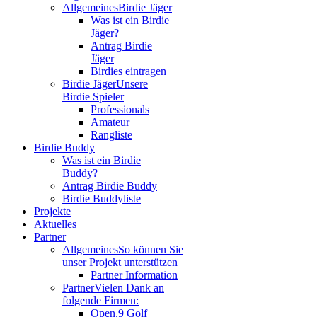
Allgemeines
Birdie Jäger
Was ist ein Birdie
Jäger?
Antrag Birdie
Jäger
Birdies eintragen
Birdie Jäger
Unsere
Birdie Spieler
Professionals
Amateur
Rangliste
Birdie Buddy
Was ist ein Birdie
Buddy?
Antrag Birdie Buddy
Birdie Buddyliste
Projekte
Aktuelles
Partner
Allgemeines
So können Sie
unser Projekt unterstützen
Partner Information
Partner
Vielen Dank an
folgende Firmen:
Open.9 Golf