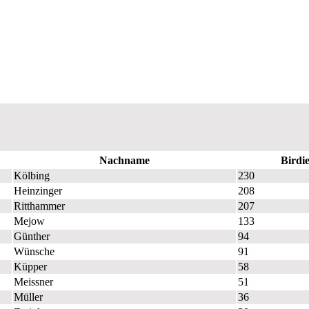
A
A
A
Nachname
Birdi
Kölbing
230
Heinzinger
208
Ritthammer
207
Mejow
133
Günther
94
Wünsche
91
Küpper
58
Meissner
51
Müller
36