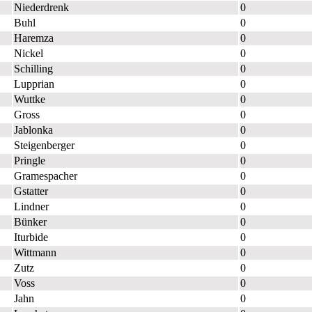
Niederdrenk
0
Buhl
0
Haremza
0
Nickel
0
Schilling
0
Lupprian
0
Wuttke
0
Gross
0
Jablonka
0
Steigenberger
0
Pringle
0
Gramespacher
0
Gstatter
0
Lindner
0
Bünker
0
Iturbide
0
Wittmann
0
Zutz
0
Voss
0
Jahn
0