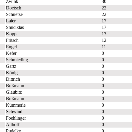
Zwink
30
Doetsch
22
Schuetze
22
Laier
17
Smiciklas
17
Kopp
13
Fritsch
12
Engel
11
Kefer
0
Schmieding
0
Gartz
0
König
0
Dittrich
0
Bußmann
0
Glaubitz
0
Bußmann
0
Kümmerle
0
Schwind
0
Foehlinger
0
Althoff
0
Pudelko
0