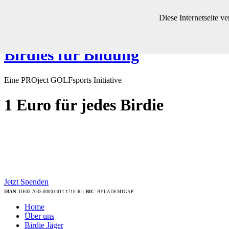
Diese Internetseite 
Birdies für Bildung
Eine PROject GOLFsports Initiative
1 Euro
für jedes Birdie
Jetzt Spenden
IBAN:
DE03 7035 0000 0011 1710 30 |
BIC:
BYLADEM1GAP
Home
Über uns
Birdie Jäger