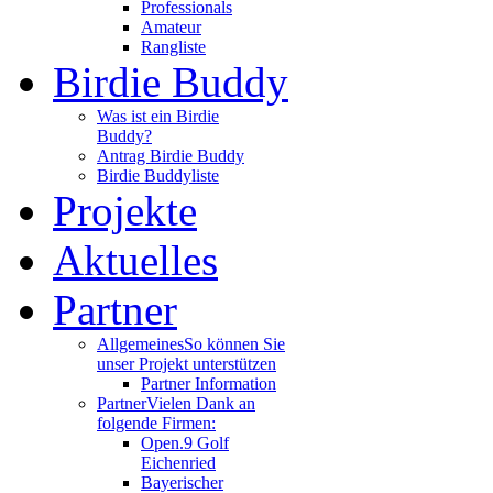
Professionals
Amateur
Rangliste
Birdie Buddy
Was ist ein Birdie
Buddy?
Antrag Birdie Buddy
Birdie Buddyliste
Projekte
Aktuelles
Partner
Allgemeines
So können Sie
unser Projekt unterstützen
Partner Information
Partner
Vielen Dank an
folgende Firmen:
Open.9 Golf
Eichenried
Bayerischer