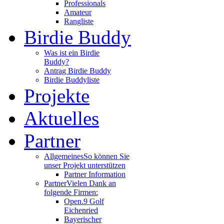
Professionals
Amateur
Rangliste
Birdie Buddy
Was ist ein Birdie
Buddy?
Antrag Birdie Buddy
Birdie Buddyliste
Projekte
Aktuelles
Partner
Allgemeines
So können Sie
unser Projekt unterstützen
Partner Information
Partner
Vielen Dank an
folgende Firmen:
Open.9 Golf
Eichenried
Bayerischer