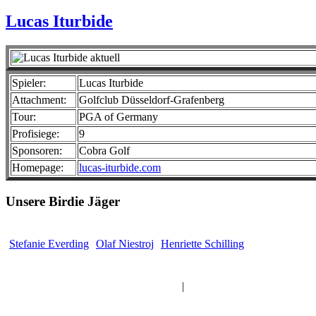
Lucas Iturbide
Spieler:
Lucas Iturbide
Attachment:
Golfclub Düsseldorf-Grafenberg
Tour:
PGA of Germany
Profisiege:
9
Sponsoren:
Cobra Golf
Homepage:
lucas-iturbide.com
Unsere Birdie Jäger
Stefanie Everding
Olaf Niestroj
Henriette Schilling
Alle Professionals anzeigen
|
Alle Amateure anzeigen