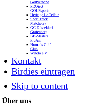
Golfverband
PROject
GOLFsports
Heritage Le Telfair
Short Track
Matchplay
GC Düsseldorf-
Grafenberg
BB-Masters
ProAm
Nomads Golf
Club
Watoto e.V
Kontakt
Birdies eintragen
Skip to content
Über uns