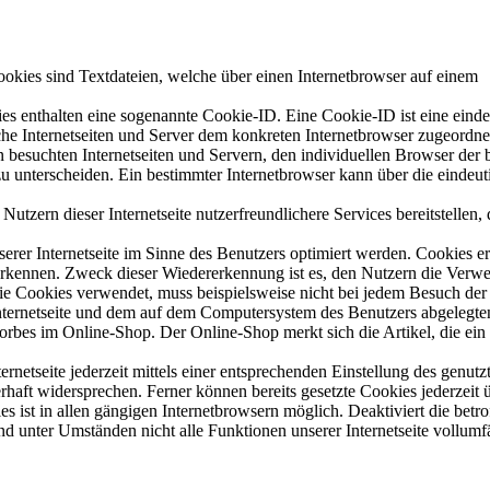
okies sind Textdateien, welche über einen Internetbrowser auf einem
es enthalten eine sogenannte Cookie-ID. Eine Cookie-ID ist eine einde
che Internetseiten und Server dem konkreten Internetbrowser zugeordn
 besuchten Internetseiten und Servern, den individuellen Browser der 
zu unterscheiden. Ein bestimmter Internetbrowser kann über die eindeu
tzern dieser Internetseite nutzerfreundlichere Services bereitstellen, 
erer Internetseite im Sinne des Benutzers optimiert werden. Cookies 
zuerkennen. Zweck dieser Wiedererkennung ist es, den Nutzern die Ver
, die Cookies verwendet, muss beispielsweise nicht bei jedem Besuch der
 Internetseite und dem auf dem Computersystem des Benutzers abgelegt
orbes im Online-Shop. Der Online-Shop merkt sich die Artikel, die ein
netseite jederzeit mittels einer entsprechenden Einstellung des genutz
haft widersprechen. Ferner können bereits gesetzte Cookies jederzeit 
 ist in allen gängigen Internetbrowsern möglich. Deaktiviert die betro
d unter Umständen nicht alle Funktionen unserer Internetseite vollumf