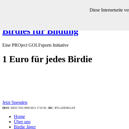
Diese Internetseite 
Birdies für Bildung
Eine PROject GOLFsports Initiative
1 Euro
für jedes Birdie
Jetzt Spenden
IBAN:
DE03 7035 0000 0011 1710 30 |
BIC:
BYLADEM1GAP
Home
Über uns
Birdie Jäger