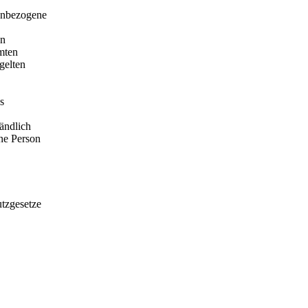
nenbezogene
en
mten
gelten
s
tändlich
ne Person
utzgesetze