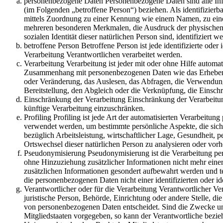
personenbezogene Daten Personenbezogene Daten sind alle Informa
(im Folgenden „betroffene Person“) beziehen. Als identifizierba
mittels Zuordnung zu einer Kennung wie einem Namen, zu ein
mehreren besonderen Merkmalen, die Ausdruck der physischen, p
sozialen Identität dieser natürlichen Person sind, identifiziert 
betroffene Person Betroffene Person ist jede identifizierte ode
Verarbeitung Verantwortlichen verarbeitet werden.
Verarbeitung Verarbeitung ist jeder mit oder ohne Hilfe automa
Zusammenhang mit personenbezogenen Daten wie das Erheben, 
oder Veränderung, das Auslesen, das Abfragen, die Verwendung
Bereitstellung, den Abgleich oder die Verknüpfung, die Einsch
Einschränkung der Verarbeitung Einschränkung der Verarbeitun
künftige Verarbeitung einzuschränken.
Profiling Profiling ist jede Art der automatisierten Verarbeit
verwendet werden, um bestimmte persönliche Aspekte, die sich 
bezüglich Arbeitsleistung, wirtschaftlicher Lage, Gesundheit, pe
Ortswechsel dieser natürlichen Person zu analysieren oder vor
Pseudonymisierung Pseudonymisierung ist die Verarbeitung pe
ohne Hinzuziehung zusätzlicher Informationen nicht mehr einer
zusätzlichen Informationen gesondert aufbewahrt werden und t
die personenbezogenen Daten nicht einer identifizierten oder i
Verantwortlicher oder für die Verarbeitung Verantwortlicher Ver
juristische Person, Behörde, Einrichtung oder andere Stelle, d
von personenbezogenen Daten entscheidet. Sind die Zwecke und
Mitgliedstaaten vorgegeben, so kann der Verantwortliche bez