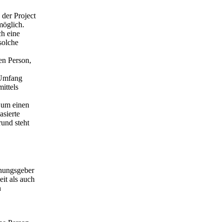
 der Project
möglich.
ch eine
solche
en Person,
 Umfang
ittels
, um einen
asierte
rund steht
dnungsgeber
it als auch
n