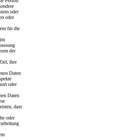
che Person
esondere
inem oder
en oder
dem für die
 im
npassung
Form der
iel, ihre
genen Daten
spekte
sort oder
enen Daten
ese
isten, dass
che oder
rarbeitung
dem