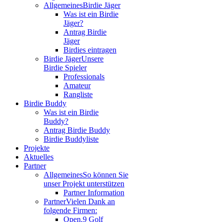
Allgemeines
Birdie Jäger
Was ist ein Birdie
Jäger?
Antrag Birdie
Jäger
Birdies eintragen
Birdie Jäger
Unsere
Birdie Spieler
Professionals
Amateur
Rangliste
Birdie Buddy
Was ist ein Birdie
Buddy?
Antrag Birdie Buddy
Birdie Buddyliste
Projekte
Aktuelles
Partner
Allgemeines
So können Sie
unser Projekt unterstützen
Partner Information
Partner
Vielen Dank an
folgende Firmen:
Open.9 Golf