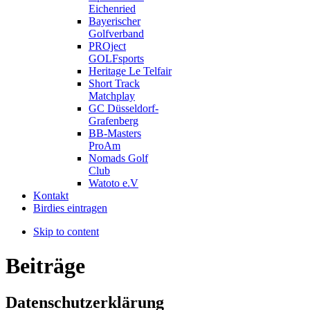
Eichenried
Bayerischer
Golfverband
PROject
GOLFsports
Heritage Le Telfair
Short Track
Matchplay
GC Düsseldorf-
Grafenberg
BB-Masters
ProAm
Nomads Golf
Club
Watoto e.V
Kontakt
Birdies eintragen
Skip to content
Beiträge
Datenschutzerklärung