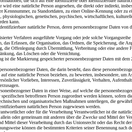
tionen, die sich auf eine identifizierte oder identifizierbare natürli
r wird eine natürliche Person angesehen, die direkt oder indirekt, insb
er Kennnummer, zu Standortdaten, zu einer Online-Kennung oder zu e
hysiologischen, genetischen, psychischen, wirtschaftlichen, kulturell
werden kann.
r identifizierbare natürliche Person, deren personenbezogene Daten von 
tisierter Verfahren ausgeführte Vorgang oder jede solche Vorgangsreihe
das Erfassen, die Organisation, das Ordnen, die Speicherung, die A
, die Offenlegung durch Übermittlung, Verbreitung oder eine andere 
ränkung, das Löschen oder die Vernichtung.
g ist die Markierung gespeicherter personenbezogener Daten mit dem Z
ung personenbezogener Daten, die darin besteht, dass diese personenbezo
auf eine natürliche Person beziehen, zu bewerten, insbesondere, um A
rsönlicher Vorlieben, Interessen, Zuverlässigkeit, Verhalten, Aufenthalt
herzusagen.
rsonenbezogener Daten in einer Weise, auf welche die personenbezog
 spezifischen betroffenen Person zugeordnet werden können, sofern di
echnischen und organisatorischen Maßnahmen unterliegen, die gewährle
dentifizierbaren natürlichen Person zugewiesen werden.
antwortlicher oder für die Verarbeitung Verantwortlicher ist die natürli
ie allein oder gemeinsam mit anderen über die Zwecke und Mittel der Ve
 Mittel dieser Verarbeitung durch das Unionsrecht oder das Recht der
iehungsweise können die bestimmten Kriterien seiner Benennung nach 