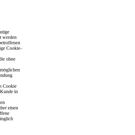
utige
et werden
betroffenen
tige Cookie-
die ohne
ermöglichen
wendung
en Cookie
 Kunde in
ten
über einen
ffene
änglich