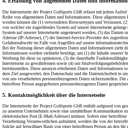
4. Erfassung von allgemeinen Daten und Information
Die Internetseite der Project Golfsports GbR erfasst mit jedem Aufruf 
Reihe von allgemeinen Daten und Informationen. Diese allgemeinen D
werden können die (1) verwendeten Browsertypen und Versionen, (2) 
von welcher ein zugreifendes System auf unsere Internetseite gelangt
System auf unserer Internetseite angesteuert werden, (5) das Datum und 
Adresse (IP-Adresse), (7) der Internet-Service-Provider des zugreife
Gefahrenabwehr im Falle von Angriffen auf unsere informationstech
Bei der Nutzung dieser allgemeinen Daten und Informationen zieht di
Informationen werden vielmehr benötigt, um (1) die Inhalte unserer Inte
Werbung für diese zu optimieren, (3) die dauerhafte Funktionsfähigk
Internetseite zu gewährleisten sowie (4) um Strafverfolgungsbehörde
bereitzustellen. Diese anonym erhobenen Daten und Informationen werd
dem Ziel ausgewertet, den Datenschutz und die Datensicherheit in un
von uns verarbeiteten personenbezogenen Daten sicherzustellen. Die
betroffene Person angegebenen personenbezogenen Daten gespeicher
5. Kontaktmöglichkeit über die Internetseite
Die Internetseite der Project Golfsports GbR enthält aufgrund von ge
zu unserem Unternehmen sowie eine unmittelbare Kommunikation mit 
elektronischen Post (E-Mail-Adresse) umfasst. Sofern eine betroffen
Verarbeitung Verantwortlichen aufnimmt, werden die von der betroff
Solche auf freiwilliger Basis von einer betroffenen Person an den f