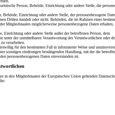
erden.
r juristische Person, Behörde, Einrichtung oder andere Stelle, die perso
on, Behörde, Einrichtung oder andere Stelle, der personenbezogene Dat
inen Dritten handelt oder nicht. Behörden, die im Rahmen eines bestim
er Mitgliedstaaten möglicherweise personenbezogene Daten erhalten, 
örde, Einrichtung oder andere Stelle außer der betroffenen Person, dem
ie unter der unmittelbaren Verantwortung des Verantwortlichen oder de
 zu verarbeiten.
reiwillig für den bestimmten Fall in informierter Weise und unmissvers
er sonstigen eindeutigen bestätigenden Handlung, mit der die betroffe
fenden personenbezogenen Daten einverstanden ist.
ntwortlichen
er in den Mitgliedstaaten der Europäischen Union geltenden Datensch
die: