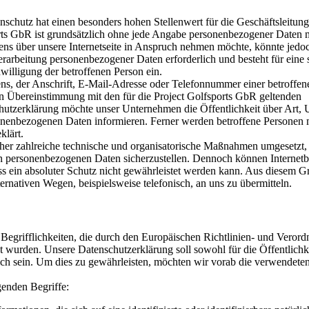
schutz hat einen besonders hohen Stellenwert für die Geschäftsleitung
orts GbR ist grundsätzlich ohne jede Angabe personenbezogener Daten 
ens über unsere Internetseite in Anspruch nehmen möchte, könnte jedo
rarbeitung personenbezogener Daten erforderlich und besteht für eine 
willigung der betroffenen Person ein.
s, der Anschrift, E-Mail-Adresse oder Telefonnummer einer betroffen
in Übereinstimmung mit den für die Project Golfsports GbR geltenden
hutzerklärung möchte unser Unternehmen die Öffentlichkeit über Art,
nenbezogenen Daten informieren. Ferner werden betroffene Personen m
klärt.
icher zahlreiche technische und organisatorische Maßnahmen umgesetzt
ten personenbezogenen Daten sicherzustellen. Dennoch können Internetb
s ein absoluter Schutz nicht gewährleistet werden kann. Aus diesem G
ernativen Wegen, beispielsweise telefonisch, an uns zu übermitteln.
Begrifflichkeiten, die durch den Europäischen Richtlinien- und Veror
rden. Unsere Datenschutzerklärung soll sowohl für die Öffentlichke
ich sein. Um dies zu gewährleisten, möchten wir vorab die verwendete
genden Begriffe: