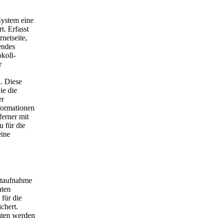
 System eine
. Erfasst
netseite,
endes
okoll-
r
. Diese
ie die
er
formationen
ferner mit
 für die
eine
aktaufnahme
nten
für die
chert.
Daten werden