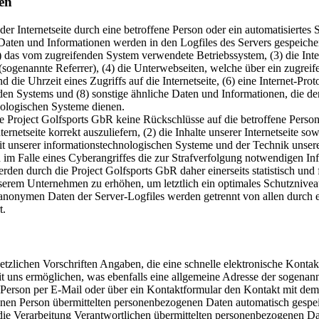
en
der Internetseite durch eine betroffene Person oder ein automatisiertes
aten und Informationen werden in den Logfiles des Servers gespeichert
das vom zugreifenden System verwendete Betriebssystem, (3) die Inter
 (sogenannte Referrer), (4) die Unterwebseiten, welche über ein zugreif
die Uhrzeit eines Zugriffs auf die Internetseite, (6) eine Internet-Prot
nden Systems und (8) sonstige ähnliche Daten und Informationen, die de
nologischen Systeme dienen.
e Project Golfsports GbR keine Rückschlüsse auf die betroffene Person
rnetseite korrekt auszuliefern, (2) die Inhalte unserer Internetseite sow
eit unserer informationstechnologischen Systeme und der Technik unser
n im Falle eines Cyberangriffes die zur Strafverfolgung notwendigen In
en durch die Project Golfsports GbR daher einerseits statistisch und 
serem Unternehmen zu erhöhen, um letztlich ein optimales Schutzniveau
 anonymen Daten der Server-Logfiles werden getrennt von allen durch 
t.
setzlichen Vorschriften Angaben, die eine schnelle elektronische Kont
uns ermöglichen, was ebenfalls eine allgemeine Adresse der sogenan
e Person per E-Mail oder über ein Kontaktformular den Kontakt mit dem 
enen Person übermittelten personenbezogenen Daten automatisch gespei
ür die Verarbeitung Verantwortlichen übermittelten personenbezogenen 