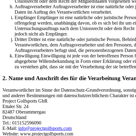
Unionsrecht oder dem Recht der Mitgliedstaaten vorgesehen w
Auftragsverarbeiter Auftragsverarbeiter ist eine natürliche ode
Daten im Auftrag des Verantwortlichen verarbeitet.
Empfänger Empfänger ist eine natürliche oder juristische Pers
offengelegt werden, unabhängig davon, ob es sich bei ihr um e
Untersuchungsauftrags nach dem Unionsrecht oder dem Recht d
jedoch nicht als Empfänger.
Dritter Dritter ist eine natürliche oder juristische Person, Beh
Verantwortlichen, dem Auftragsverarbeiter und den Personen, d
Auftragsverarbeiters befugt sind, die personenbezogenen Daten
Einwilligung Einwilligung ist jede von der betroffenen Person f
abgegebene Willensbekundung in Form einer Erklärung oder ein
zu verstehen gibt, dass sie mit der Verarbeitung der sie betref
2. Name und Anschrift des für die Verarbeitung Vera
Verantwortlicher im Sinne der Datenschutz-Grundverordnung, sonstig
und anderer Bestimmungen mit datenschutzrechtlichem Charakter ist 
Project Golfsports GbR
Ettaler Str. 24
82487 Oberammergau
Deutschland
Tel.: 015152596090
E-Mail:
info@projectgolfsports.com
Website: www.projectgolfsports.com