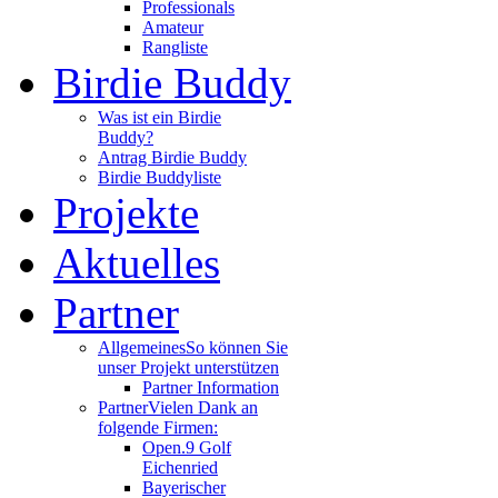
Professionals
Amateur
Rangliste
Birdie Buddy
Was ist ein Birdie
Buddy?
Antrag Birdie Buddy
Birdie Buddyliste
Projekte
Aktuelles
Partner
Allgemeines
So können Sie
unser Projekt unterstützen
Partner Information
Partner
Vielen Dank an
folgende Firmen:
Open.9 Golf
Eichenried
Bayerischer