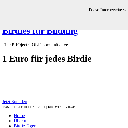
Diese Internetseite 
Birdies für Bildung
Eine PROject GOLFsports Initiative
1 Euro
für jedes Birdie
Jetzt Spenden
IBAN:
DE03 7035 0000 0011 1710 30 |
BIC:
BYLADEM1GAP
Home
Über uns
Birdie Jäger