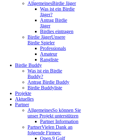
Allgemeines
Birdie Jäger
Was ist ein Birdie
Jäger?
Antrag Birdie
Jäger
Birdies eintragen
Birdie Jäger
Unsere
Birdie Spieler
Professionals
Amateur
Rangliste
Birdie Buddy
Was ist ein Birdie
Buddy?
Antrag Birdie Buddy
Birdie Buddyliste
Projekte
Aktuelles
Partner
Allgemeines
So können Sie
unser Projekt unterstützen
Partner Information
Partner
Vielen Dank an
folgende Firmen:
Open.9 Golf