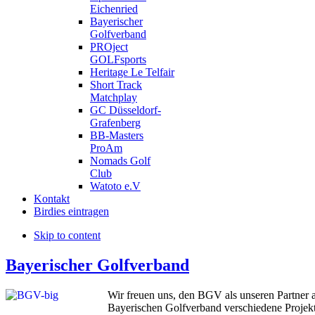
Eichenried
Bayerischer
Golfverband
PROject
GOLFsports
Heritage Le Telfair
Short Track
Matchplay
GC Düsseldorf-
Grafenberg
BB-Masters
ProAm
Nomads Golf
Club
Watoto e.V
Kontakt
Birdies eintragen
Skip to content
Bayerischer Golfverband
Wir freuen uns, den BGV als unseren Partner 
Bayerischen Golfverband verschiedene Projekte