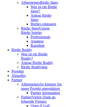
Allgemeines
Birdie Jäger
Was ist ein Birdie
Jäger?
Antrag Birdie
Jäger
Birdies eintragen
Birdie Jäger
Unsere
Birdie Spieler
Professionals
Amateur
Rangliste
Birdie Buddy
Was ist ein Birdie
Buddy?
Antrag Birdie Buddy
Birdie Buddyliste
Projekte
Aktuelles
Partner
Allgemeines
So können Sie
unser Projekt unterstützen
Partner Information
Partner
Vielen Dank an
folgende Firmen:
Open.9 Golf