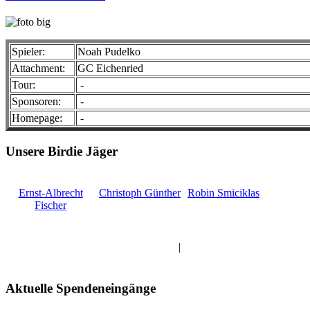
Spieler:
Noah Pudelko
Attachment:
GC Eichenried
Tour:
-
Sponsoren:
-
Homepage:
-
Unsere Birdie Jäger
Ernst-Albrecht
Christoph Günther
Robin Smiciklas
Fischer
Alle Professionals anzeigen
|
Alle Amateure anzeigen
Aktuelle Spendeneingänge