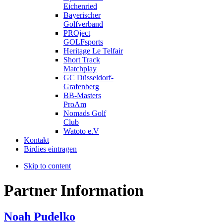
Eichenried
Bayerischer
Golfverband
PROject
GOLFsports
Heritage Le Telfair
Short Track
Matchplay
GC Düsseldorf-
Grafenberg
BB-Masters
ProAm
Nomads Golf
Club
Watoto e.V
Kontakt
Birdies eintragen
Skip to content
Partner Information
Noah Pudelko