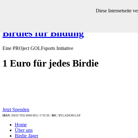
Diese Internetseite 
Birdies für Bildung
Eine PROject GOLFsports Initiative
1 Euro
für jedes Birdie
Jetzt Spenden
IBAN:
DE03 7035 0000 0011 1710 30 |
BIC:
BYLADEM1GAP
Home
Über uns
Birdie Jäger