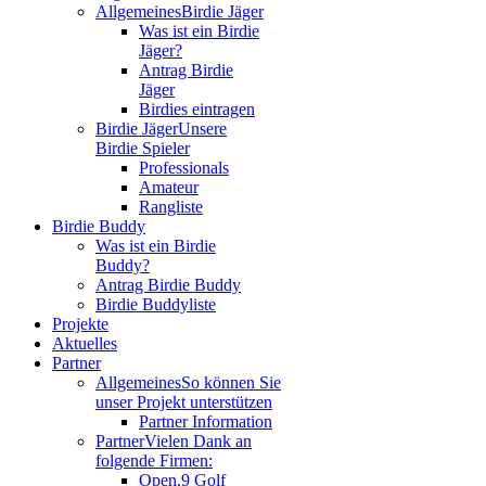
Allgemeines
Birdie Jäger
Was ist ein Birdie
Jäger?
Antrag Birdie
Jäger
Birdies eintragen
Birdie Jäger
Unsere
Birdie Spieler
Professionals
Amateur
Rangliste
Birdie Buddy
Was ist ein Birdie
Buddy?
Antrag Birdie Buddy
Birdie Buddyliste
Projekte
Aktuelles
Partner
Allgemeines
So können Sie
unser Projekt unterstützen
Partner Information
Partner
Vielen Dank an
folgende Firmen:
Open.9 Golf