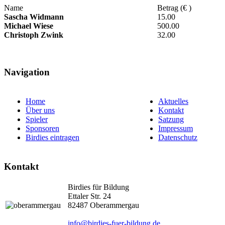
Name
Betrag (€ )
Sascha Widmann
15.00
Michael Wiese
500.00
Christoph Zwink
32.00
Navigation
Home
Aktuelles
Über uns
Kontakt
Spieler
Satzung
Sponsoren
Impressum
Birdies eintragen
Datenschutz
Kontakt
Birdies für Bildung
Ettaler Str. 24
82487 Oberammergau
info@birdies-fuer-bildung.de