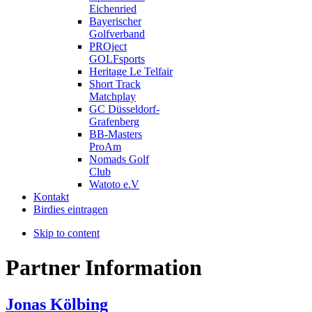
Eichenried
Bayerischer
Golfverband
PROject
GOLFsports
Heritage Le Telfair
Short Track
Matchplay
GC Düsseldorf-
Grafenberg
BB-Masters
ProAm
Nomads Golf
Club
Watoto e.V
Kontakt
Birdies eintragen
Skip to content
Partner Information
Jonas Kölbing