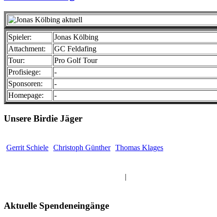
Spieler:
Jonas Kölbing
Attachment:
GC Feldafing
Tour:
Pro Golf Tour
Profisiege:
-
Sponsoren:
-
Homepage:
-
Unsere Birdie Jäger
Gerrit Schiele
Christoph Günther
Thomas Klages
Alle Professionals anzeigen
|
Alle Amateure anzeigen
Aktuelle Spendeneingänge