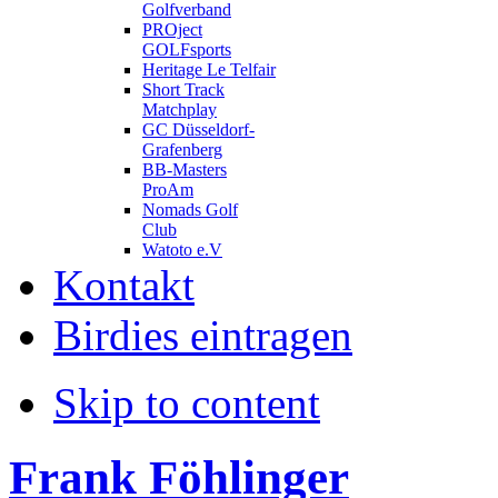
Golfverband
PROject
GOLFsports
Heritage Le Telfair
Short Track
Matchplay
GC Düsseldorf-
Grafenberg
BB-Masters
ProAm
Nomads Golf
Club
Watoto e.V
Kontakt
Birdies eintragen
Skip to content
Frank Föhlinger