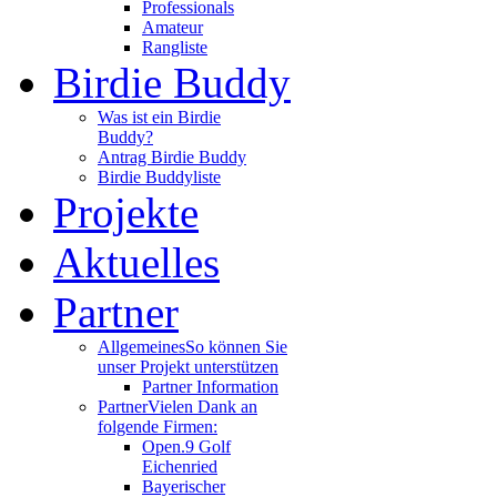
Professionals
Amateur
Rangliste
Birdie Buddy
Was ist ein Birdie
Buddy?
Antrag Birdie Buddy
Birdie Buddyliste
Projekte
Aktuelles
Partner
Allgemeines
So können Sie
unser Projekt unterstützen
Partner Information
Partner
Vielen Dank an
folgende Firmen:
Open.9 Golf
Eichenried
Bayerischer