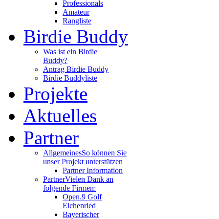
Professionals
Amateur
Rangliste
Birdie Buddy
Was ist ein Birdie
Buddy?
Antrag Birdie Buddy
Birdie Buddyliste
Projekte
Aktuelles
Partner
Allgemeines
So können Sie
unser Projekt unterstützen
Partner Information
Partner
Vielen Dank an
folgende Firmen:
Open.9 Golf
Eichenried
Bayerischer