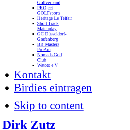
Golfverband
PROject
GOLFsports
Heritage Le Telfair
Short Track
Matchplay
GC Düsseldorf-
Grafenberg
BB-Masters
ProAm
Nomads Golf
Club
Watoto e.V
Kontakt
Birdies eintragen
Skip to content
Dirk Zutz