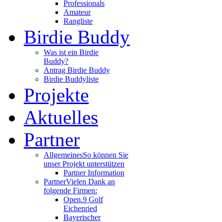
Professionals
Amateur
Rangliste
Birdie Buddy
Was ist ein Birdie
Buddy?
Antrag Birdie Buddy
Birdie Buddyliste
Projekte
Aktuelles
Partner
Allgemeines
So können Sie
unser Projekt unterstützen
Partner Information
Partner
Vielen Dank an
folgende Firmen:
Open.9 Golf
Eichenried
Bayerischer